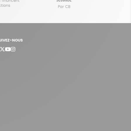
 financent
ctions
Par CB
UIVEZ-NOUS