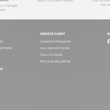
sous 1 à 4 jours ouvrés
Vos achats
nos a
our changer
avis
SERVICE CLIENT
S
te
Questions fréquentes
entialité
Suivi de commande
Nous contacter
Renvoyer des articles
ES