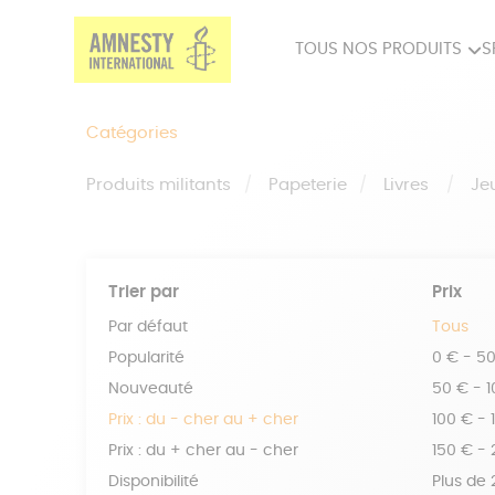
TOUS NOS PRODUITS
S
PRODUITS MILITANTS
SP
Catégories
BIEN-ÊTRE
BIJ
Produits militants
Papeterie
Livres
Je
Trier par
Prix
Par défaut
Tous
Popularité
0 € - 5
Nouveauté
50 € - 
Prix : du - cher au + cher
100 € - 
Prix : du + cher au - cher
150 € -
Disponibilité
Plus de