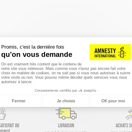
réinitialiser les filtres
atisfait ou
Livraison
Achats s
oursé