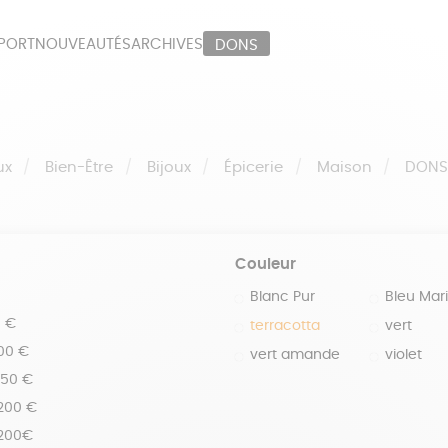
PORT
NOUVEAUTÉS
ARCHIVES
DONS
ORT
PAPETERIE
LI
OUX
ÉPICERIE
MA
ux
Bien-Être
Bijoux
Épicerie
Maison
DON
Couleur
Blanc Pur
Bleu Mar
0 €
terracotta
vert
100 €
vert amande
violet
150 €
 200 €
 200€