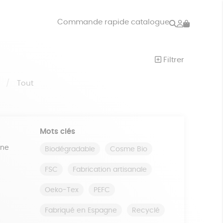
Rechercher
Mon
Commande rapide catalogue
compte
VRES
JEUX
Filtrer
ISON
DONS
S
Tout
Mots clés
ine
Biodégradable
Cosme Bio
FSC
Fabrication artisanale
Oeko-Tex
PEFC
Fabriqué en Espagne
Recyclé