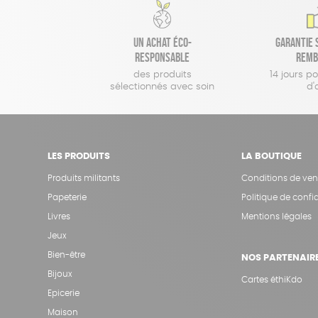
Un achat éco-
Garantie s
responsable
remb
des produits
14 jours p
sélectionnés avec soin
d'
LES PRODUITS
LA BOUTIQUE
Produits militants
Conditions de ven
Papeterie
Politique de confid
Livres
Mentions légales
Jeux
Bien-être
NOS PARTENAIR
Bijoux
Cartes éthiKdo
Epicerie
Maison