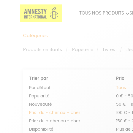
TOUS NOS PRODUITS
S
PRODUITS MILITANTS
SP
Catégories
BIEN-ÊTRE
BIJ
Produits militants
Papeterie
Livres
Je
Trier par
Prix
Par défaut
Tous
Popularité
0 € - 5
Nouveauté
50 € - 
Prix : du - cher au + cher
100 € - 
Prix : du + cher au - cher
150 € -
Disponibilité
Plus de