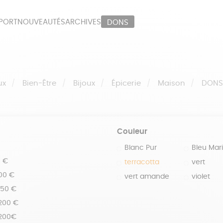
PORT
NOUVEAUTÉS
ARCHIVES
DONS
ORT
PAPETERIE
LI
OUX
ÉPICERIE
MA
ux
Bien-Être
Bijoux
Épicerie
Maison
DON
Couleur
Blanc Pur
Bleu Mar
0 €
terracotta
vert
100 €
vert amande
violet
150 €
 200 €
 200€