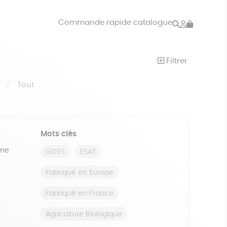
Rechercher
Mon
Commande rapide catalogue
compte
VRES
JEUX
Filtrer
ISON
DONS
S
Tout
Mots clés
ine
GOTS
ESAT
Fabriqué en Europe
Fabriqué en France
Agriculture Biologique