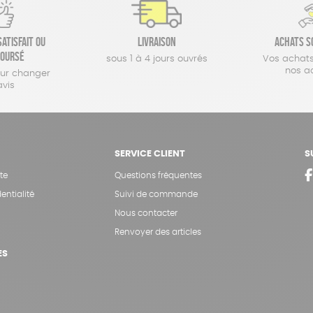
atisfait ou
Livraison
Achats s
oursé
sous 1 à 4 jours ouvrés
Vos achats
nos a
our changer
avis
SERVICE CLIENT
S
te
Questions fréquentes
entialité
Suivi de commande
Nous contacter
Renvoyer des articles
ES