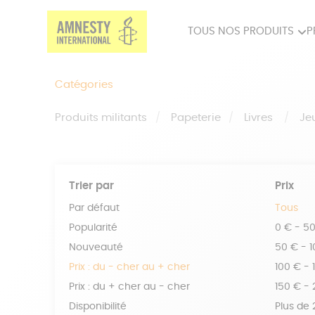
TOUS NOS PRODUITS
P
PRODUITS MILITANTS
SP
Catégories
BIEN-ÊTRE
BIJ
Produits militants
Papeterie
Livres
Je
Trier par
Prix
Par défaut
Tous
Popularité
0 € - 5
Nouveauté
50 € - 
Prix : du - cher au + cher
100 € - 
Prix : du + cher au - cher
150 € -
Disponibilité
Plus de