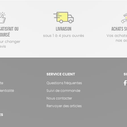
atisfait ou
Livraison
Achats s
oursé
sous 1 à 4 jours ouvrés
Vos achats
nos a
our changer
avis
SERVICE CLIENT
S
te
Questions fréquentes
entialité
Suivi de commande
Nous contacter
Renvoyer des articles
ES