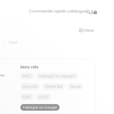
Rechercher
Mon
Commande rapide catalogue
compte
VRES
JEUX
Filtrer
ISON
DONS
S
Tout
Mots clés
ine
PEFC
Fabriqué en Espagne
Recyclé
Textile Bio
Social
ESAT
GOTS
Fabriqué en Europe