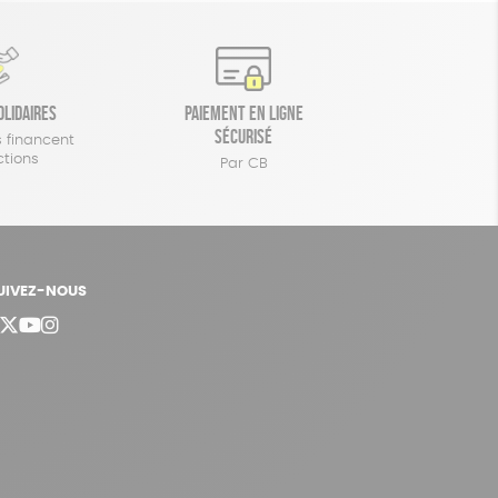
olidaires
Paiement en ligne
sécurisé
 financent
ctions
Par CB
UIVEZ-NOUS