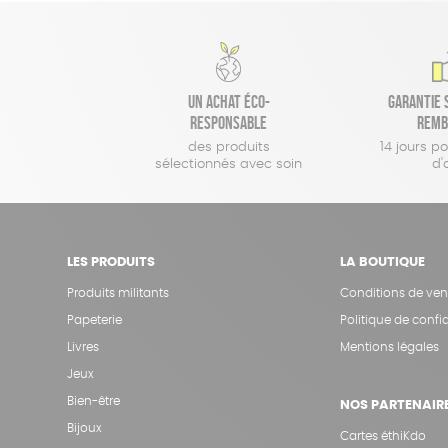
Un achat éco-
Garantie s
responsable
remb
des produits
14 jours p
sélectionnés avec soin
d'
LES PRODUITS
LA BOUTIQUE
Produits militants
Conditions de ven
Papeterie
Politique de confid
Livres
Mentions légales
Jeux
Bien-être
NOS PARTENAIR
Bijoux
Cartes éthiKdo