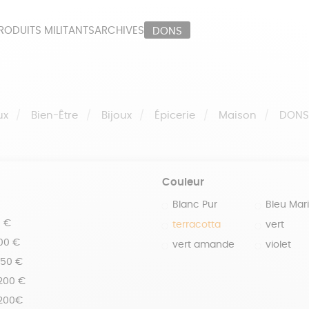
RODUITS MILITANTS
ARCHIVES
DONS
ORT
PAPETERIE
LI
OUX
ÉPICERIE
MA
ux
Bien-Être
Bijoux
Épicerie
Maison
DON
Couleur
Blanc Pur
Bleu Mar
0 €
terracotta
vert
100 €
vert amande
violet
150 €
 200 €
 200€