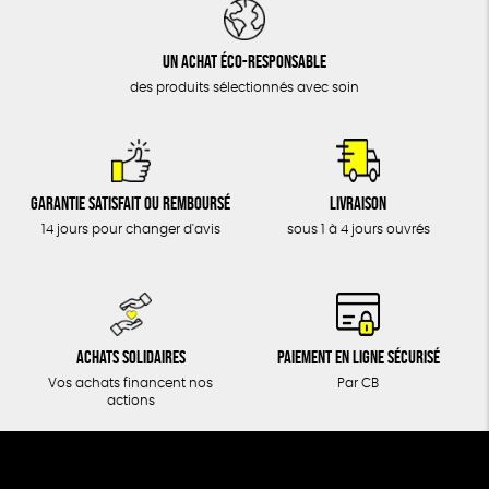
DONS
TOUT
Un achat éco-responsable
des produits sélectionnés avec soin
Garantie satisfait ou remboursé
Livraison
14 jours pour changer d'avis
sous 1 à 4 jours ouvrés
Achats solidaires
Paiement en ligne sécurisé
Vos achats financent nos
Par CB
actions