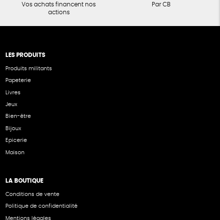
Vos achats financent nos
Par CB
actions
LES PRODUITS
Produits militants
Papeterie
Livres
Jeux
Bien-être
Bijoux
Epicerie
Maison
LA BOUTIQUE
Conditions de vente
Politique de confidentialité
Mentions légales