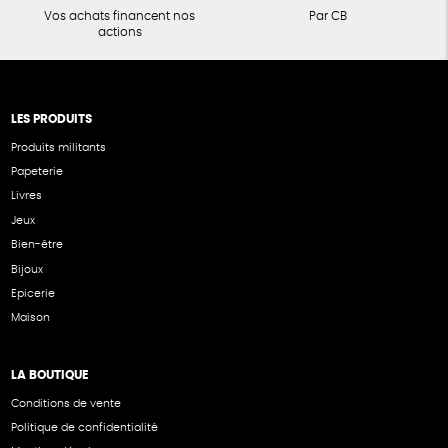
Vos achats financent nos
Par CB
actions
LES PRODUITS
Produits militants
Papeterie
Livres
Jeux
Bien-être
Bijoux
Epicerie
Maison
LA BOUTIQUE
Conditions de vente
Politique de confidentialité