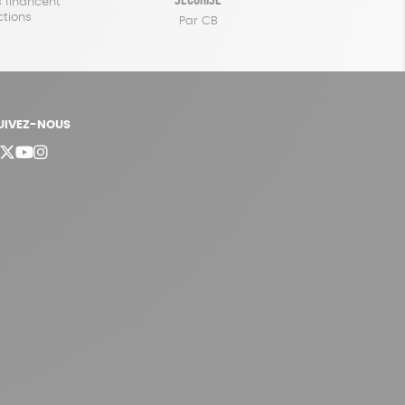
 financent
ctions
Par CB
UIVEZ-NOUS