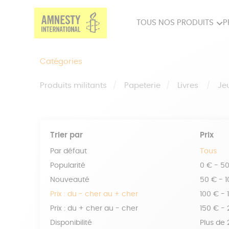
TOUS NOS PRODUITS
P
PRODUITS MILITANTS
SP
Catégories
BIEN-ÊTRE
BIJ
Produits militants
Papeterie
Livres
Je
Trier par
Prix
Par défaut
Tous
Popularité
0 € - 5
Nouveauté
50 € - 
Prix : du - cher au + cher
100 € - 
Prix : du + cher au - cher
150 € -
Disponibilité
Plus de