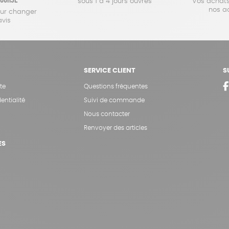
sous 1 à 4 jours ouvrés
Vos achats
nos a
our changer
avis
SERVICE CLIENT
S
te
Questions fréquentes
entialité
Suivi de commande
Nous contacter
Renvoyer des articles
ES