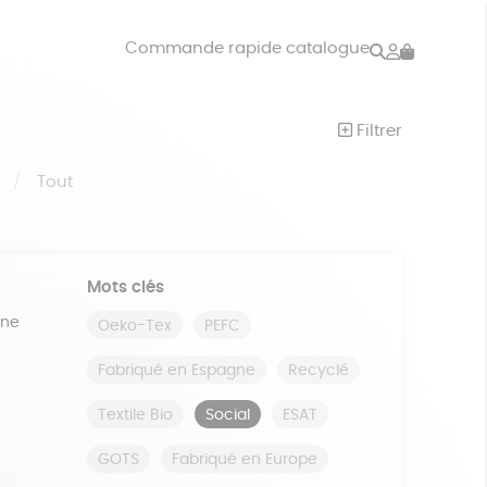
Rechercher
Mon
Commande rapide catalogue
compte
VRES
JEUX
Filtrer
ISON
DONS
S
Tout
Mots clés
ine
Oeko-Tex
PEFC
Fabriqué en Espagne
Recyclé
Textile Bio
Social
ESAT
GOTS
Fabriqué en Europe