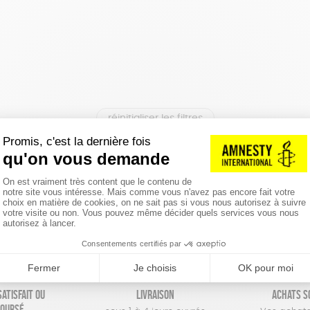
réinitialiser les filtres
atisfait ou
Livraison
Achats s
oursé