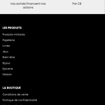
Vos achats financent nos
Par CB
actions
LES PRODUITS
Produits militants
Papeterie
Livres
Jeux
Bien-être
Bijoux
Epicerie
Maison
LA BOUTIQUE
Conditions de vente
Politique de confidentialité