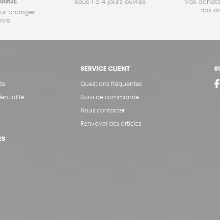
oursé
sous 1 à 4 jours ouvrés
Vos achats
nos a
our changer
avis
SERVICE CLIENT
S
te
Questions fréquentes
entialité
Suivi de commande
Nous contacter
Renvoyer des articles
ES