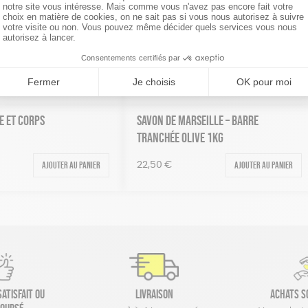
Ajouter au panier
Ajouter au panier
18,00
€
SSAGE
HUILE DE PÉPINS DE FIGUE DE BARBARIE
Ajouter au panier
Ajouter au panier
27,90
€
E ET CORPS
SAVON DE MARSEILLE – BARRE
TRANCHÉE OLIVE 1KG
Ajouter au panier
Ajouter au panier
22,50
€
atisfait ou
Livraison
Achats s