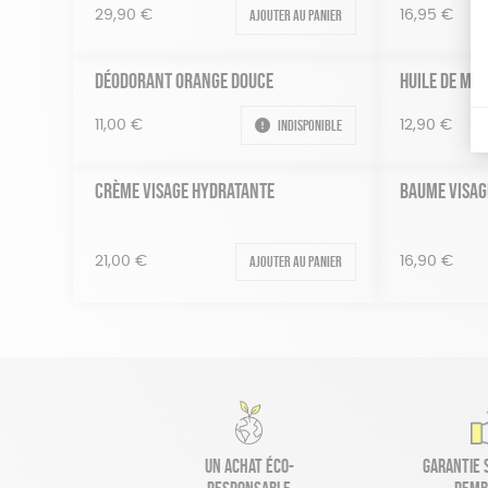
Ajouter au panier
29,90
€
16,95
€
DÉODORANT ORANGE DOUCE
HUILE DE MA
Indisponible
11,00
€
12,90
€
CRÈME VISAGE HYDRATANTE
BAUME VISAG
Ajouter au panier
21,00
€
16,90
€
Un achat éco-
Garantie s