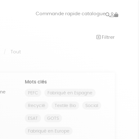
Rechercher
Mon
Commande rapide catalogue
compte
VRES
JEUX
Filtrer
ISON
DONS
S
Tout
Mots clés
ine
PEFC
Fabriqué en Espagne
Recyclé
Textile Bio
Social
ESAT
GOTS
Fabriqué en Europe