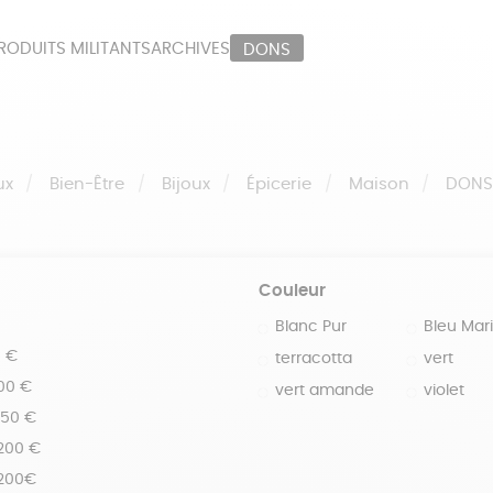
RODUITS MILITANTS
ARCHIVES
DONS
ORT
PAPETERIE
LI
OUX
ÉPICERIE
MA
ux
Bien-Être
Bijoux
Épicerie
Maison
DON
Couleur
Blanc Pur
Bleu Mar
0 €
terracotta
vert
100 €
vert amande
violet
150 €
 200 €
 200€