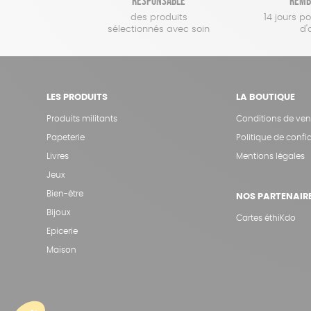
responsable
remb
des produits
14 jours p
sélectionnés avec soin
d'
LES PRODUITS
LA BOUTIQUE
Produits militants
Conditions de ven
Papeterie
Politique de confid
Livres
Mentions légales
Jeux
Bien-être
NOS PARTENAIR
Bijoux
Cartes éthiKdo
Epicerie
Maison