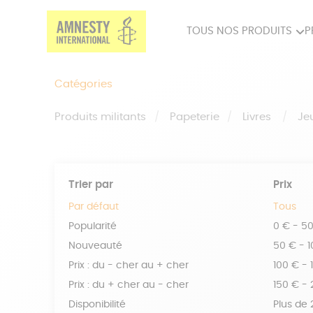
TOUS NOS PRODUITS
P
PRODUITS MILITANTS
SP
Catégories
BIEN-ÊTRE
BIJ
Produits militants
Papeterie
Livres
Je
Trier par
Prix
Par défaut
Tous
Popularité
0 € - 5
Nouveauté
50 € - 
Prix : du - cher au + cher
100 € - 
Prix : du + cher au - cher
150 € -
Disponibilité
Plus de