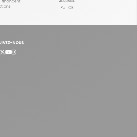
sécurisé
 financent
ctions
Par CB
UIVEZ-NOUS