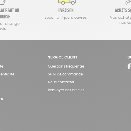
atisfait ou
Livraison
Achats s
oursé
sous 1 à 4 jours ouvrés
Vos achats
nos a
our changer
avis
SERVICE CLIENT
S
te
Questions fréquentes
entialité
Suivi de commande
Nous contacter
Renvoyer des articles
ES