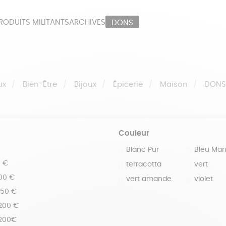
RODUITS MILITANTS
ARCHIVES
DONS
ORT
PAPETERIE
LI
OUX
ÉPICERIE
MA
ux
Bien-Être
Bijoux
Épicerie
Maison
DON
Couleur
Blanc Pur
Bleu Mar
0 €
terracotta
vert
100 €
vert amande
violet
150 €
 200 €
 200€