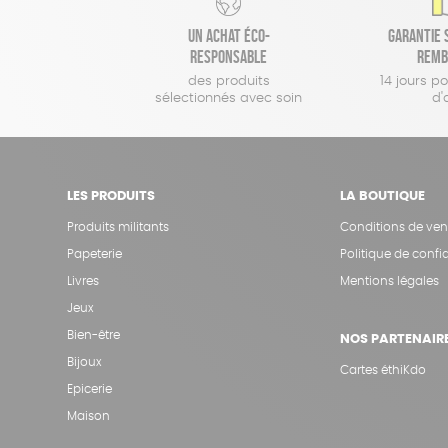
Un achat éco-
Garantie s
responsable
remb
des produits
14 jours p
sélectionnés avec soin
d'
LES PRODUITS
LA BOUTIQUE
Produits militants
Conditions de ven
Papeterie
Politique de confid
Livres
Mentions légales
Jeux
Bien-être
NOS PARTENAIR
Bijoux
Cartes éthiKdo
Epicerie
Maison