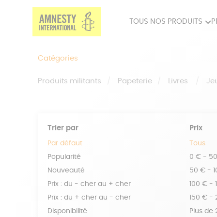
TOUS NOS PRODUITS
P
PRODUITS MILITANTS
SP
Catégories
BIEN-ÊTRE
BIJ
Produits militants
Papeterie
Livres
Je
Trier par
Prix
Par défaut
Tous
Popularité
0 € - 5
Nouveauté
50 € - 
Prix : du - cher au + cher
100 € - 
Prix : du + cher au - cher
150 € -
Disponibilité
Plus de