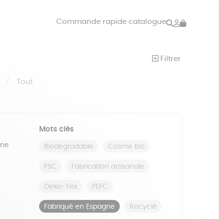
Rechercher
Mon
Commande rapide catalogue
compte
VRES
JEUX
Filtrer
ISON
DONS
S
Tout
Mots clés
ine
Biodégradable
Cosme Bio
FSC
Fabrication artisanale
Oeko-Tex
PEFC
Fabriqué en Espagne
Recyclé