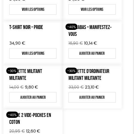
BIJOUX
Fabrication artisanale
Oeko-Tex
Voir les options
Voir les options
ÉPICERIE
MAISON
T-SHIRT NOIR – PRIDE
SAC CABAS – MANIFESTEZ-
-40%
VOUS
DONS
Le
Le
34,90
€
16,90
€
10,14
€
TOUT
prix
prix
Voir les options
Ajouter au panier
initial
actuel
était :
est :
16,90€.
10,14€.
POCHETTE MILITANT
POCHETTE D’ORDINATEUR
-30%
-30%
MILITANTE
MILITANT MILITANTE
Le
Le
Le
Le
14,00
€
9,80
€
33,00
€
23,10
€
prix
prix
prix
prix
Ajouter au panier
Ajouter au panier
initial
actuel
initial
actuel
était :
est :
était :
est :
14,00€.
9,80€.
33,00€.
23,10€.
LOT DE 2 VIDE-POCHES EN
-40%
COTON
Le
Le
20,95
€
12,60
€