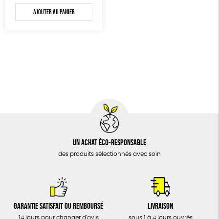
prix
prix
Ajouter au panier
initial
actuel
était :
est :
20,95€.
12,60€.
Un achat éco-responsable
des produits sélectionnés avec soin
Garantie satisfait ou remboursé
Livraison
14 jours pour changer d'avis
sous 1 à 4 jours ouvrés