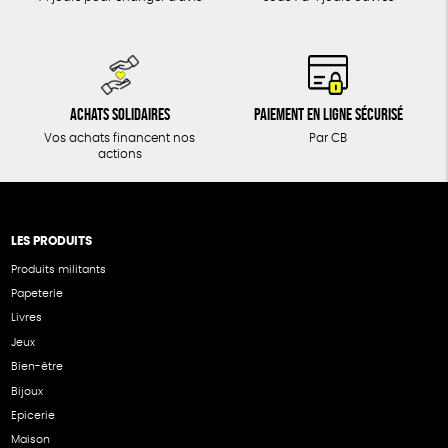
Achats solidaires
Paiement en ligne sécurisé
Vos achats financent nos
Par CB
actions
LES PRODUITS
Produits militants
Papeterie
Livres
Jeux
Bien-être
Bijoux
Epicerie
Maison