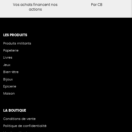
Vos achats financent nos
Par CB
actions
LES PRODUITS
Produits militants
Papeterie
Livres
Jeux
Bien-être
Bijoux
Epicerie
Maison
LA BOUTIQUE
Conditions de vente
Politique de confidentialité