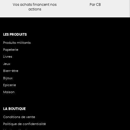
Vos achats financent nos
Par CB
actions
LES PRODUITS
Produits militants
Papeterie
Livres
Jeux
Bien-être
Bijoux
Epicerie
Maison
LA BOUTIQUE
Conditions de vente
Politique de confidentialité