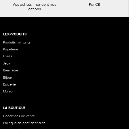
Vos achats financent nos
Par CB
actions
LES PRODUITS
Produits militants
Papeterie
Livres
Jeux
Bien-être
Bijoux
Epicerie
Maison
LA BOUTIQUE
Conditions de vente
Politique de confidentialité