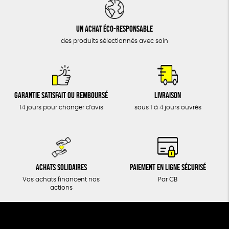
DONS
TOUT
Un achat éco-responsable
des produits sélectionnés avec soin
Garantie satisfait ou remboursé
Livraison
14 jours pour changer d'avis
sous 1 à 4 jours ouvrés
Achats solidaires
Paiement en ligne sécurisé
Vos achats financent nos
Par CB
actions